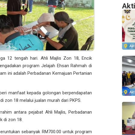
Akt
Akti
a 12 tengah hari. Ahli Majlis Zon 18, Encik
ngadakan program Jelajah Ehsan Rahmah di
ram ini adalah Perbadanan Kemajuan Pertanian
Akti
ri manfaat kepada golongan berpendapatan
i zon 18 melalui jualan murah dari PKPS.
m antara pejabat Ahli Majlis, Perbadanan
 di zon 18.
runtukan sebanyak RM700.00 untuk program