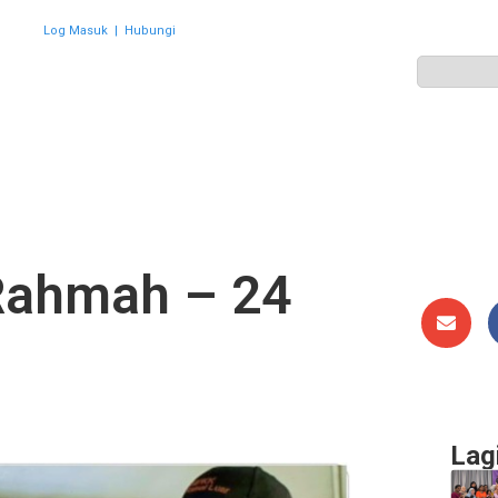
Log Masuk
|
Hubungi
ZON
PERWAKILAN
HEBAHAN
AKTIVITI
GALERI
Rahmah – 24
Lag