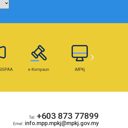
paun
iMPKj
e-Lesen
e-OKU
+603 873 77899
Tel :
info.mpp.mpkj@mpkj.gov.my
Emel :