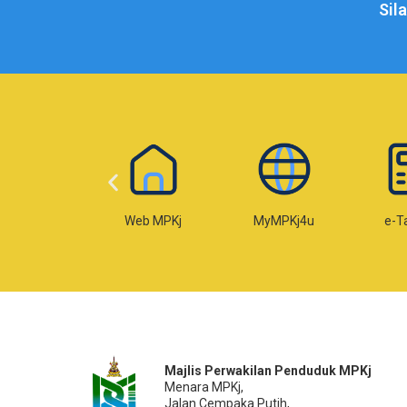
Sil
Web MPKj
MyMPKj4u
e-Taksiran
e
Majlis Perwakilan Penduduk MPKj
Menara MPKj,
Jalan Cempaka Putih,