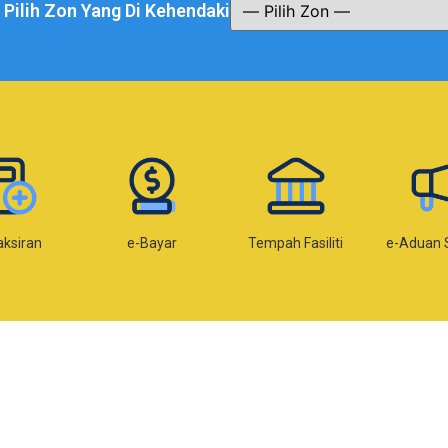
a Pilih Zon Yang Di Kehendaki
-Bayar
Tempah Fasiliti
e-Aduan SISPAA
e-Kom