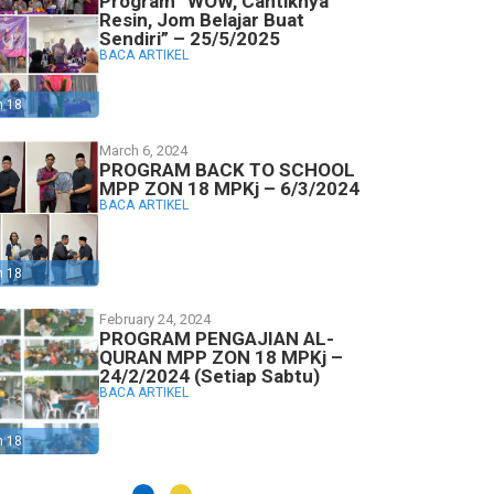
Program “WOW, Cantiknya
Resin, Jom Belajar Buat
Sendiri” – 25/5/2025
BACA ARTIKEL
n 18
March 6, 2024
PROGRAM BACK TO SCHOOL
MPP ZON 18 MPKj – 6/3/2024
BACA ARTIKEL
n 18
February 24, 2024
PROGRAM PENGAJIAN AL-
QURAN MPP ZON 18 MPKj –
24/2/2024 (Setiap Sabtu)
BACA ARTIKEL
n 18