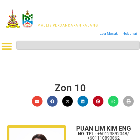
MAJLIS PERWAKILAN
PENDUDUK MPKj
MAJLIS PERBANDARAN KAJANG
Log Masuk
|
Hubungi
Zon 10
PUAN LIM KIM ENG
NO. TEL :
+60123892048/
+601110890862