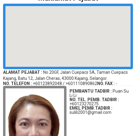
ALAMAT PEJABAT :
No.20GF, Jalan Cuepacs 5A, Taman Cuepacs
Kajang, Batu 12, Jalan Cheras, 43000 Kajang, Selangor.
NO. TELEFON :
+60123892048 / +601110890862
NO. FAX :
-
PEMBANTU TADBIR :
Puan Su
Li Li
NO. TEL. PEMB. TADBIR :
+60123270275
EMEL PEMB.TADBIR :
sulili2001@gmail.com