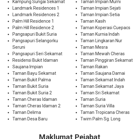
Kampung Sungai Sekamat
Taman Impian Murni
Landmark Residences 1
Taman Impian Sejati
Landmark Residences 2
Taman Impian Setia
Palm Hill Residence 1
Taman Kasih
Palm Hill Residence 2
Taman Koperasi Cuepacs
Pangsapuri Bukit Suria
Taman Kurnia Indah
Pangsapuri Selangorku
Taman Lingkaran Nur
Seruni
Taman Mesra
Pangsapuri Seri Sekamat
Taman Mewah Cheras
Residensi Bukit Idaman
Taman Pinggiran Sekamat
Saujana Impian
Taman Rakan
Taman Bayu Sekamat
Taman Saujana Damai
Taman Bukit Palma
Taman Sekamat Indah
Taman Bukit Suria
Taman Sekamat Jaya
Taman Bukit Suria 2
Taman Sri Sekamat
Taman Cheras Idaman
Taman Suria
Taman Cheras Idaman 2
Taman Suria Villa
Taman Delima
Taman Tropicana Cheras
Taman Desa Baru
Twim Palm Sg. Long
Maklumat Pejabat