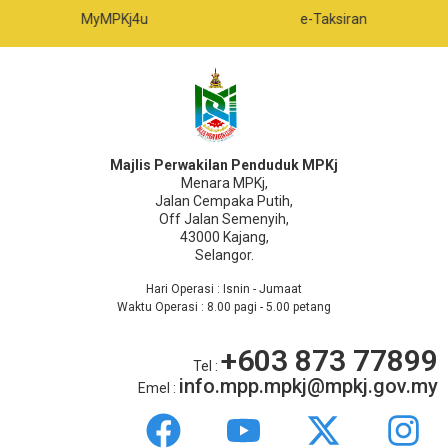
MyMPKj4u
e-Taksiran
Majlis Perwakilan Penduduk MPKj
Menara MPKj,
Jalan Cempaka Putih,
Off Jalan Semenyih,
43000 Kajang,
Selangor.
Hari Operasi : Isnin - Jumaat
Waktu Operasi : 8.00 pagi - 5.00 petang
+603 873 77899
Tel :
info.mpp.mpkj@mpkj.gov.my
Emel :