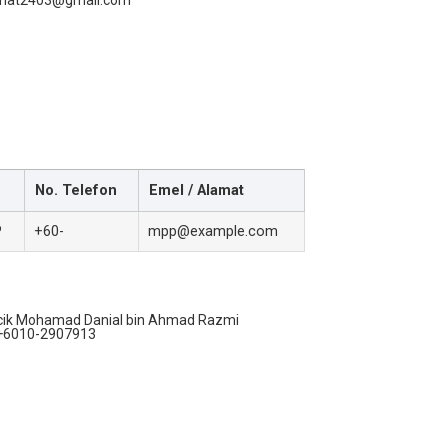
hmat2403@gmail.com
No. Telefon
Emel / Alamat
P
+60-
mpp@example.com
cik Mohamad Danial bin Ahmad Razmi
+6010-2907913