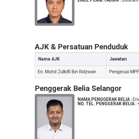
EMEL PEMB.TADBIR :
budira
AJK & Persatuan Penduduk
Nama AJK
Jawatan
En. Mohd Zulkifli Bin Ridzwan
Pengerusi MP
Penggerak Belia Selangor
NAMA PENGGERAK BELIA :
En
NO. TEL. PENGGERAK BELIA :