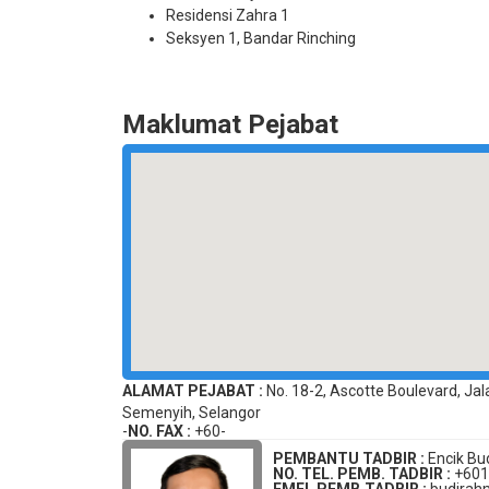
Residensi Zahra 1
Seksyen 1, Bandar Rinching
Maklumat Pejabat
ALAMAT PEJABAT :
No. 18-2, Ascotte Boulevard, Ja
Semenyih, Selangor
-
NO. FAX :
+60-
PEMBANTU TADBIR :
Encik Bu
NO. TEL. PEMB. TADBIR :
+601