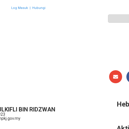
Log Masuk
|
Hubungi
ZON
PERWAKILAN
HEBAHAN
AKTIVITI
GALERI
Heb
LKIFLI BIN RIDZWAN
923
pkj.gov.my
Akti