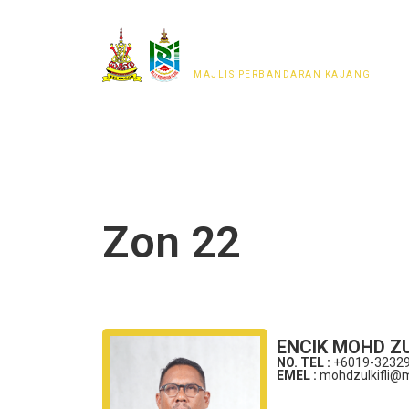
MAJLIS PERWAKILAN
PENDUDUK MPKj
MAJLIS PERBANDARAN KAJANG
Zon 22
ENCIK MOHD ZU
NO. TEL :
+6019-3232
EMEL :
mohdzulkifli@m