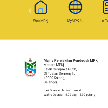
-Temujanji
Web MPKj
MyMPKj4u
e-T
Majlis Perwakilan Penduduk MPKj
Menara MPKj,
Jalan Cempaka Putih,
Off Jalan Semenyih,
43000 Kajang,
Selangor.
Hari Operasi : Isnin - Jumaat
Waktu Operasi : 8.00 pagi - 5.00 petang