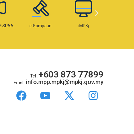
SISPAA
e-Kompaun
iMPKj
e-Lese
+603 873 77899
Tel :
info.mpp.mpkj@mpkj.gov.my
Emel :