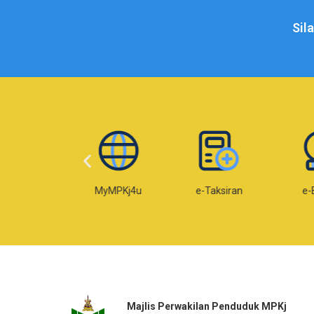
Sil
Web MPKj
MyMPKj4u
e-Taksiran
e-
Majlis Perwakilan Penduduk MPKj