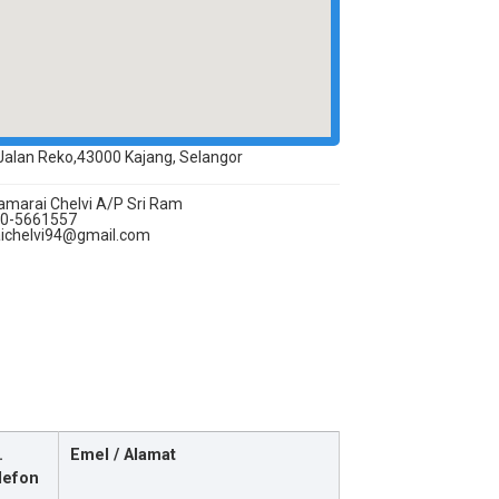
 Jalan Reko,43000 Kajang, Selangor
marai Chelvi A/P Sri Ram
0-5661557
ichelvi94@gmail.com
.
Emel / Alamat
lefon