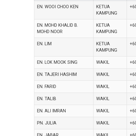
EN. WOOI CHOO KEN
KETUA
+6
KAMPUNG
EN. MOHD KHALID B.
KETUA
+6
MOHD NOOR
KAMPUNG
EN. LIM
KETUA
+6
KAMPUNG
EN. LOK MOOK SING
WAKIL
+6
EN. TAJERI HASHIM
WAKIL
+6
EN. FARID
WAKIL
+6
EN. TALIB
WAKIL
+6
EN. ALI IMRAN
WAKIL
+6
PN. JULIA
WAKIL
+6
EN. JABAR
WAKIL
+6