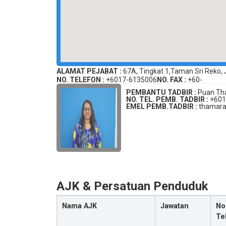
ALAMAT PEJABAT :
67A, Tingkat 1,Taman Sri Reko,
NO. TELEFON :
+6017-6135006
NO. FAX :
+60-
PEMBANTU TADBIR :
Puan Tha
NO. TEL. PEMB. TADBIR :
+601
EMEL PEMB.TADBIR :
thamara
AJK & Persatuan Penduduk
Nama AJK
Jawatan
No
Te