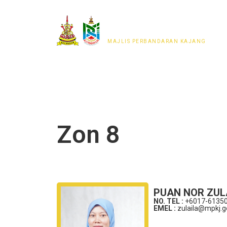
MAJLIS PERWAKILAN
PENDUDUK MPKj
MAJLIS PERBANDARAN KAJANG
Zon 8
PUAN NOR ZULA
NO. TEL :
+6017-6135
EMEL :
zulaila@mpkj.g