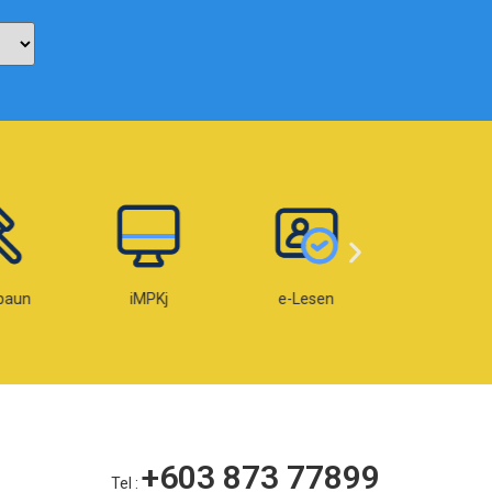
paun
iMPKj
e-Lesen
e-OKU
+603 873 77899
Tel :