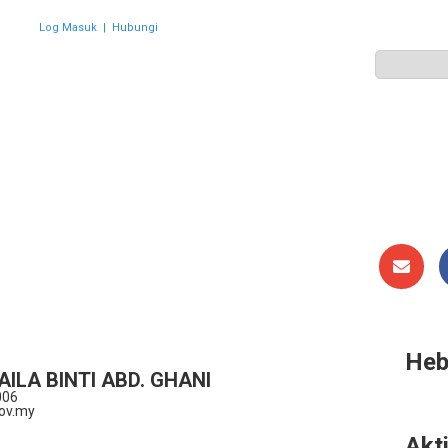
Log Masuk
|
Hubungi
ZON
PERWAKILAN
HEBAHAN
AKTIVITI
GALERI
Heb
ILA BINTI ABD. GHANI
006
ov.my
Akti