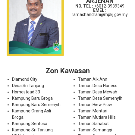
ARJENAN
NO. TEL :
+6012-3939349
EMEL :
ramachandran@mpkj.gov.my
Zon Kawasan
Diamond City
Taman Aik Ann
Desa Sri Tanjung
Taman Desa Haneco
Homestead 33
Taman Desa Mewah
Kampung Baru Broga
Taman Desa Semenyih
Kampung Baru Semenyih
Taman Hiew Piow
Kampung Orang Asli
Taman Mentari
Broga
Taman Mutiara Hills
Kampung Sentosa
Taman Sahabat
Kampung Sri Tanjung
Taman Semanggi