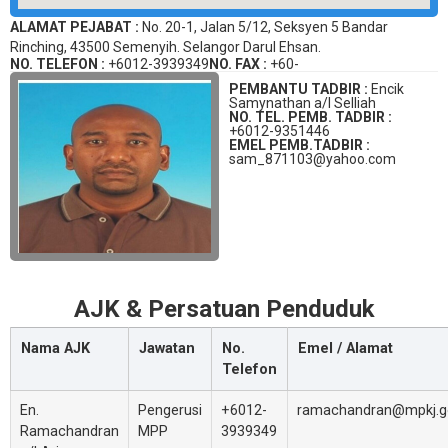
ALAMAT PEJABAT :
No. 20-1, Jalan 5/12, Seksyen 5 Bandar
Rinching, 43500 Semenyih. Selangor Darul Ehsan.
NO. TELEFON :
+6012-3939349
NO. FAX :
+60-
PEMBANTU TADBIR :
Encik
Samynathan a/l Selliah
NO. TEL. PEMB. TADBIR :
+6012-9351446
EMEL PEMB.TADBIR :
sam_871103@yahoo.com
AJK & Persatuan Penduduk
Nama AJK
Jawatan
No.
Emel / Alamat
Telefon
En.
Pengerusi
+6012-
ramachandran@mpkj.g
Ramachandran
MPP
3939349