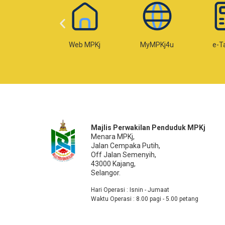
-Temujanji
Web MPKj
MyMPKj4u
e-T
Majlis Perwakilan Penduduk MPKj
Menara MPKj,
Jalan Cempaka Putih,
Off Jalan Semenyih,
43000 Kajang,
Selangor.
Hari Operasi : Isnin - Jumaat
Waktu Operasi : 8.00 pagi - 5.00 petang