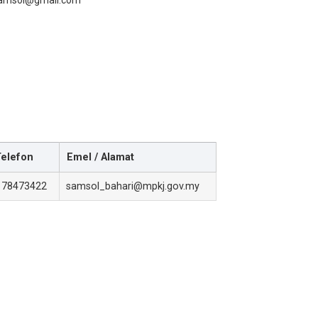
amsol@gmail.com
Telefon
Emel / Alamat
178473422
samsol_bahari@mpkj.gov.my
-