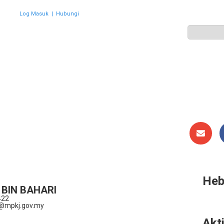
Log Masuk
|
Hubungi
ZON
PERWAKILAN
HEBAHAN
AKTIVITI
GALERI
Heb
 BIN BAHARI
422
@mpkj.gov.my
Akti