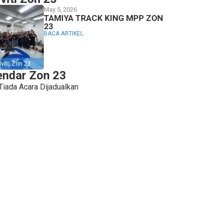
May 5, 2026
TAMIYA TRACK KING MPP ZON
23
BACA ARTIKEL
viti
,
Zon 23
endar Zon 23
Tiada Acara Dijadualkan