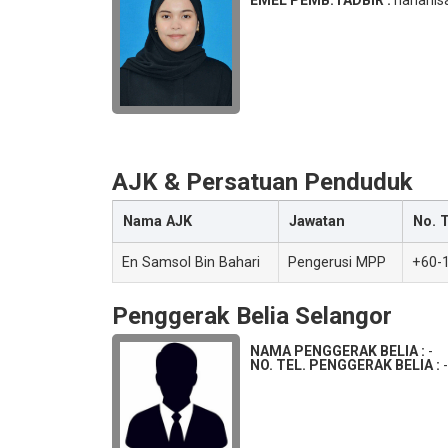
EMEL PEMB.TADBIR :
hananis
AJK & Persatuan Penduduk
Nama AJK
Jawatan
No. 
En Samsol Bin Bahari
Pengerusi MPP
+60-
Penggerak Belia Selangor
NAMA PENGGERAK BELIA :
-
NO. TEL. PENGGERAK BELIA :