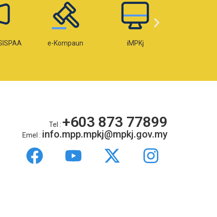
SISPAA
e-Kompaun
iMPKj
e-Lese
+603 873 77899
Tel :
info.mpp.mpkj@mpkj.gov.my
Emel :