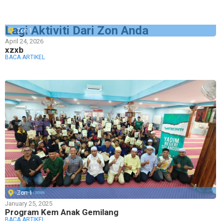
Lagi Aktiviti Dari Zon Anda
Zon 1
April 24, 2026
xzxb
BACA ARTIKEL
Zon 1
January 25, 2025
Program Kem Anak Gemilang
BACA ARTIKEL