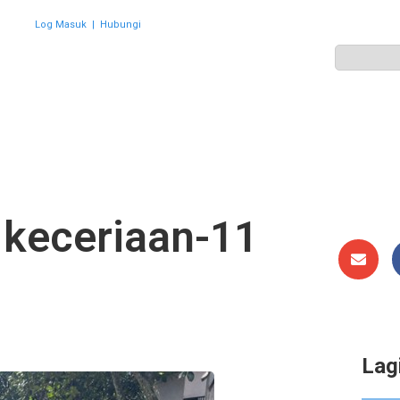
Log Masuk
|
Hubungi
ZON
PERWAKILAN
HEBAHAN
AKTIVITI
GALERI
 keceriaan-11
Lag