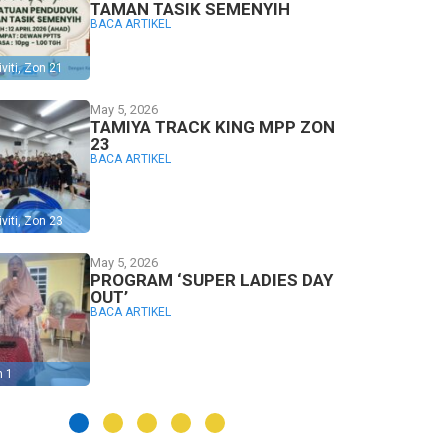
TAMAN TASIK SEMENYIH
BACA ARTIKEL
viti
,
Zon 21
May 5, 2026
TAMIYA TRACK KING MPP ZON
23
BACA ARTIKEL
viti
,
Zon 23
May 5, 2026
PROGRAM ‘SUPER LADIES DAY
OUT’
BACA ARTIKEL
n 1