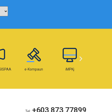
e-Kompaun
iMPKj
e-Lesen
+603 873 77899
Tel :