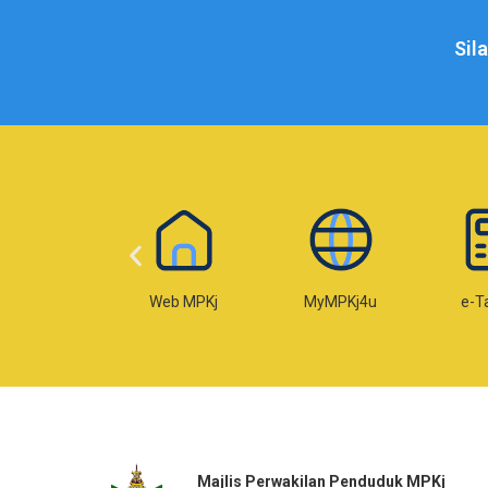
Sil
Web MPKj
MyMPKj4u
e-Taksiran
Majlis Perwakilan Penduduk MPKj