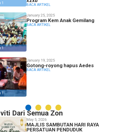
xzxb
n 1
BACA ARTIKEL
January 25, 2025
Program Kem Anak Gemilang
BACA ARTIKEL
n 1
January 19, 2025
Gotong-royong hapus Aedes
BACA ARTIKEL
n 1
iviti Dari Semua Zon
May 5, 2026
MAJLIS SAMBUTAN HARI RAYA
PERSATUAN PENDUDUK