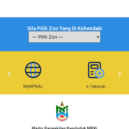
Sila Pilih Zon Yang Di Kehendaki
MyMPKj4u
e-Taksiran
Majlis Perwakilan Penduduk MPKj