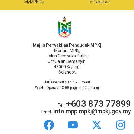
MyMPKj4u
e-Taksiran
Majlis Perwakilan Penduduk MPKj
Menara MPKj,
Jalan Cempaka Putih,
Off Jalan Semenyih,
43000 Kajang,
Selangor.
Hari Operasi : Isnin - Jumaat
Waktu Operasi : 8.00 pagi - 5.00 petang
+603 873 77899
Tel :
info.mpp.mpkj@mpkj.gov.my
Emel :