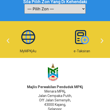
Sila Pilih Zon Yang Di Kehendaki
MyMPKj4u
e-Taksiran
Majlis Perwakilan Penduduk MPKj
Menara MPKj,
Jalan Cempaka Putih,
Off Jalan Semenyih,
43000 Kajang,
Selangor.