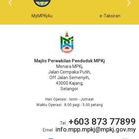
MyMPKj4u
e-Taksiran
Majlis Perwakilan Penduduk MPKj
Menara MPKj,
Jalan Cempaka Putih,
Off Jalan Semenyih,
43000 Kajang,
Selangor.
Hari Operasi : Isnin - Jumaat
Waktu Operasi : 8.00 pagi - 5.00 petang
+603 873 77899
Tel :
info.mpp.mpkj@mpkj.gov.my
Emel :