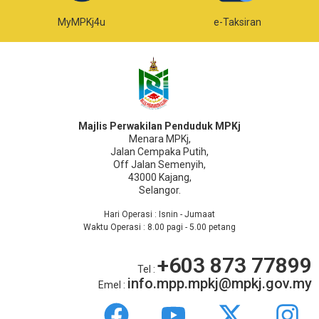
MyMPKj4u
e-Taksiran
Majlis Perwakilan Penduduk MPKj
Menara MPKj,
Jalan Cempaka Putih,
Off Jalan Semenyih,
43000 Kajang,
Selangor.
Hari Operasi : Isnin - Jumaat
Waktu Operasi : 8.00 pagi - 5.00 petang
+603 873 77899
Tel :
info.mpp.mpkj@mpkj.gov.my
Emel :