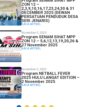
Program SENAM SIHAT MPP
ZON 12 –
2,3,9,10,16,17,23,24,30 & 31
DECEMBER 2025 (DEWAN
PERSATUAN PENDUDUK DESA
SERI JENARIS)
n 12
BACA ARTIKEL
November 5, 2025
Program SENAM SIHAT MPP
ZON 12 – 5,6,12,13,19,20,26 &
27 November 2025
BACA ARTIKEL
n 12
November 2, 2025
Program NETBALL FEVER
2025 HULU LANGAT EDITION –
2 November 2025
BACA ARTIKEL
n 12