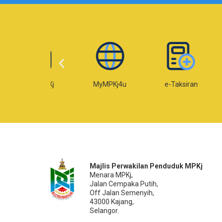
Web MPKj
MyMPKj4u
e-Taksiran
e-
Majlis Perwakilan Penduduk MPKj
Menara MPKj,
Jalan Cempaka Putih,
Off Jalan Semenyih,
43000 Kajang,
Selangor.