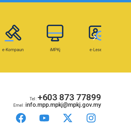
paun
iMPKj
e-Lesen
e-OKU
+603 873 77899
Tel :
info.mpp.mpkj@mpkj.gov.my
Emel :