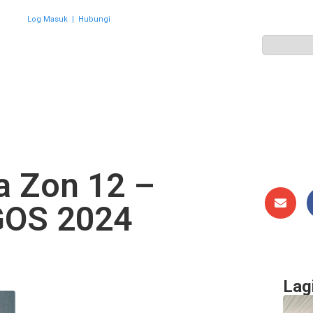
Log Masuk
|
Hubungi
ZON
PERWAKILAN
HEBAHAN
AKTIVITI
GALERI
 Zon 12 –
GOS 2024
Lag