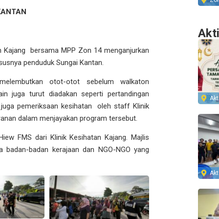
Zo
KANTAN
Akt
atan Kajang bersama MPP Zon 14 menganjurkan
susnya penduduk Sungai Kantan.
melembutkan otot-otot sebelum walkaton
in juga turut diadakan seperti pertandingan
Akti
uga pemeriksaan kesihatan oleh staff Klinik
eranan dalam menjayakan program tersebut.
iew FMS dari Klinik Kesihatan Kajang. Majlis
ada badan-badan kerajaan dan NGO-NGO yang
Akti