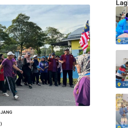
Lag
Zo
Zo
AJANG
)