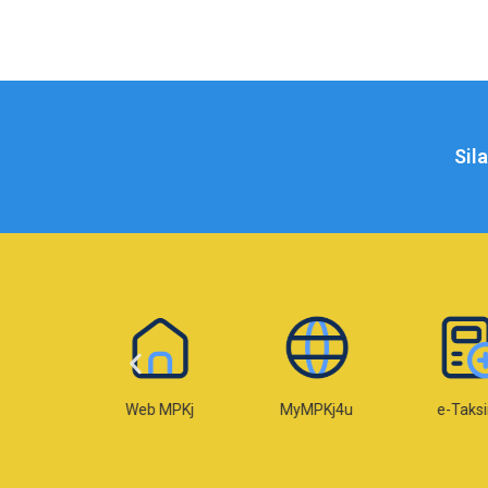
Sil
Web MPKj
MyMPKj4u
e-Taksiran
e-