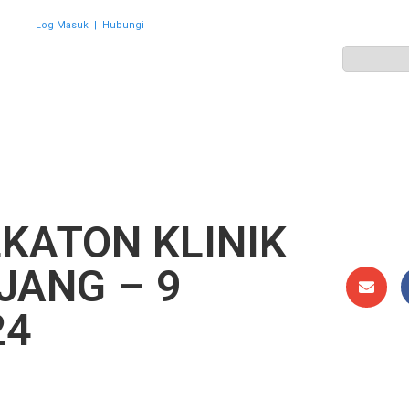
Log Masuk
|
Hubungi
ZON
PERWAKILAN
HEBAHAN
AKTIVITI
GALERI
KATON KLINIK
JANG – 9
24