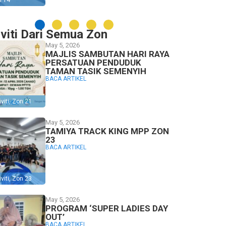
n 14
iviti Dari Semua Zon
May 5, 2026
MAJLIS SAMBUTAN HARI RAYA
PERSATUAN PENDUDUK
TAMAN TASIK SEMENYIH
BACA ARTIKEL
viti
,
Zon 21
May 5, 2026
TAMIYA TRACK KING MPP ZON
23
BACA ARTIKEL
viti
,
Zon 23
May 5, 2026
PROGRAM ‘SUPER LADIES DAY
OUT’
BACA ARTIKEL