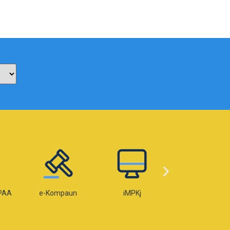
paun
iMPKj
e-Lesen
e-OKU