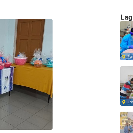
Lag
Zo
Zo