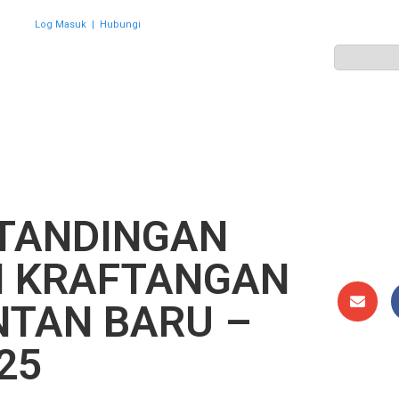
Log Masuk
|
Hubungi
ZON
PERWAKILAN
HEBAHAN
AKTIVITI
GALERI
TANDINGAN
 KRAFTANGAN
NTAN BARU –
25