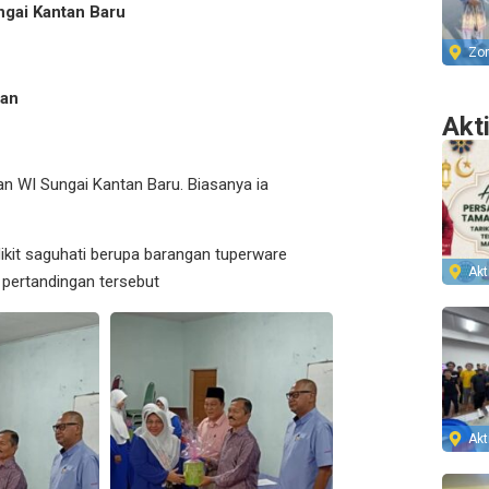
gai Kantan Baru
Zo
an
Akt
an WI Sungai Kantan Baru. Biasanya ia
ikit saguhati berupa barangan tuperware
Akti
pertandingan tersebut
Akti