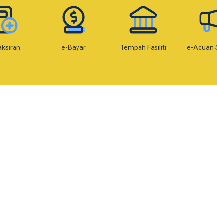
Bayar
Tempah Fasiliti
e-Aduan SISPAA
e-Kom