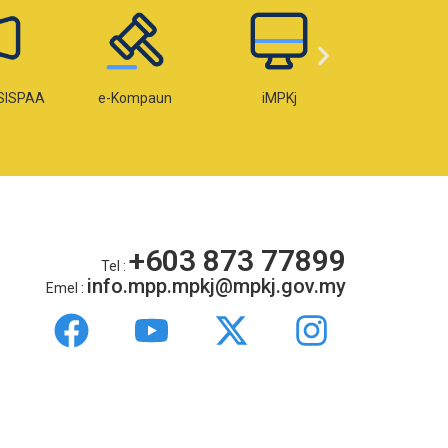
paun
iMPKj
e-Lesen
e-OKU
+603 873 77899
Tel :
info.mpp.mpkj@mpkj.gov.my
Emel :