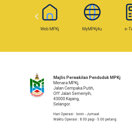
Web MPKj
MyMPKj4u
e-Taksiran
e-
Majlis Perwakilan Penduduk MPKj
Menara MPKj,
Jalan Cempaka Putih,
Off Jalan Semenyih,
43000 Kajang,
Selangor.
Hari Operasi : Isnin - Jumaat
Waktu Operasi : 8.00 pagi - 5.00 petang