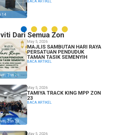
BACA ARTIKEL
n 14
iviti Dari Semua Zon
May 5, 2026
MAJLIS SAMBUTAN HARI RAYA
PERSATUAN PENDUDUK
TAMAN TASIK SEMENYIH
BACA ARTIKEL
viti
,
Zon 21
May 5, 2026
TAMIYA TRACK KING MPP ZON
23
BACA ARTIKEL
viti
,
Zon 23
May 5, 2026