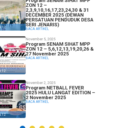
Program SENAM SIHAT MPP
ZON 12 –
2,3,9,10,16,17,23,24,30 & 31
DECEMBER 2025 (DEWAN
PERSATUAN PENDUDUK DESA
SERI JENARIS)
n 12
BACA ARTIKEL
November 5, 2025
Program SENAM SIHAT MPP
ZON 12 – 5,6,12,13,19,20,26 &
27 November 2025
BACA ARTIKEL
n 12
November 2, 2025
Program NETBALL FEVER
2025 HULU LANGAT EDITION –
2 November 2025
BACA ARTIKEL
n 12