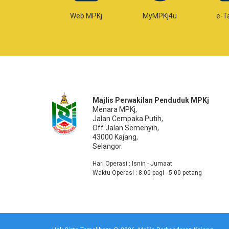
-Temujanji
Web MPKj
MyMPKj4u
e-T
Majlis Perwakilan Penduduk MPKj
Menara MPKj,
Jalan Cempaka Putih,
Off Jalan Semenyih,
43000 Kajang,
Selangor.
Hari Operasi : Isnin - Jumaat
Waktu Operasi : 8.00 pagi - 5.00 petang