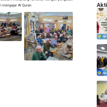
Akt
 mengajar Al Quran.
Akti
Akti