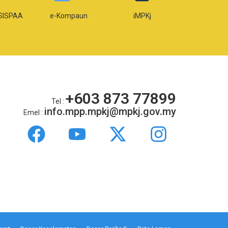
SISPAA
e-Kompaun
iMPKj
e-Lese
+603 873 77899
Tel :
info.mpp.mpkj@mpkj.gov.my
Emel :