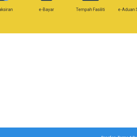
aksiran
e-Bayar
Tempah Fasiliti
e-Aduan 