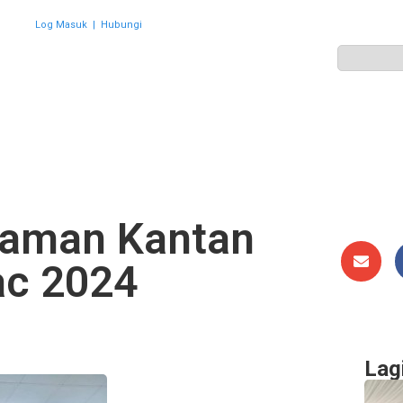
Log Masuk
|
Hubungi
ZON
PERWAKILAN
HEBAHAN
AKTIVITI
GALERI
Taman Kantan
ac 2024
Lag