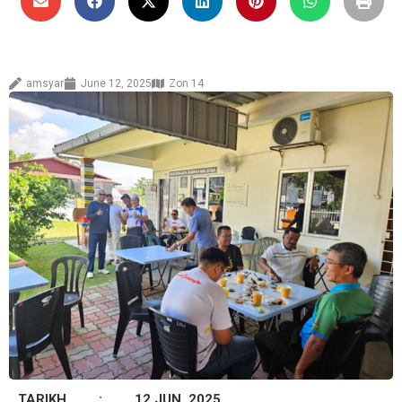
amsyar
June 12, 2025
Zon 14
TARIKH :
12 JUN 2025