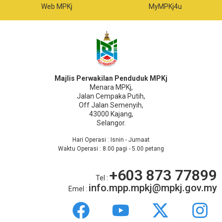
MyMPKj4u
e-Taksiran
Majlis Perwakilan Penduduk MPKj
Menara MPKj,
Jalan Cempaka Putih,
Off Jalan Semenyih,
43000 Kajang,
Selangor.
Hari Operasi : Isnin - Jumaat
Waktu Operasi : 8.00 pagi - 5.00 petang
+603 873 77899
Tel :
info.mpp.mpkj@mpkj.gov.my
Emel :