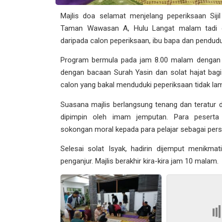
Majlis doa selamat menjelang peperiksaan Siji
Taman Wawasan A, Hulu Langat malam tadi den
daripada calon peperiksaan, ibu bapa dan pendud
Program bermula pada jam 8.00 malam dengan 
dengan bacaan Surah Yasin dan solat hajat ba
calon yang bakal menduduki peperiksaan tidak lam
Suasana majlis berlangsung tenang dan teratur
dipimpin oleh imam jemputan. Para pesert
sokongan moral kepada para pelajar sebagai per
Selesai solat Isyak, hadirin dijemput menikm
penganjur. Majlis berakhir kira-kira jam 10 malam.