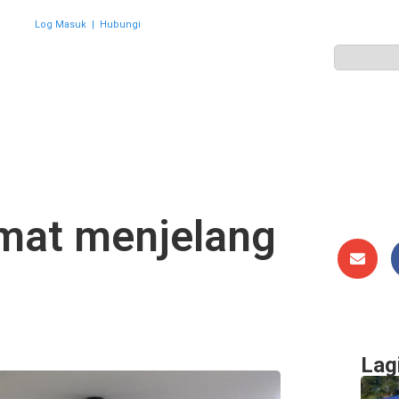
Log Masuk
|
Hubungi
ZON
PERWAKILAN
HEBAHAN
AKTIVITI
GALERI
amat menjelang
Lag