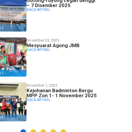
Gotong-royong cegah denggi
– 7 Disember 2025
BACA ARTIKEL
n 1
November 23, 2025
Mesyuarat Agong JMB
BACA ARTIKEL
n 1
November 1, 2025
Kejohanan Badminton Bergu
MPP Zon 1- 1 November 2025
BACA ARTIKEL
n 1