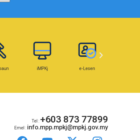
paun
iMPKj
e-Lesen
e-OKU
+603 873 77899
Tel :
info.mpp.mpkj@mpkj.gov.my
Emel :