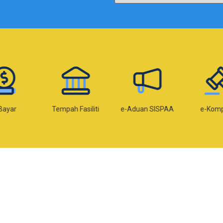
Bayar
Tempah Fasiliti
e-Aduan SISPAA
e-Kom