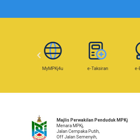
Web MPKj
MyMPKj4u
e-Taksiran
e-
Majlis Perwakilan Penduduk MPKj
Menara MPKj,
Jalan Cempaka Putih,
Off Jalan Semenyih,