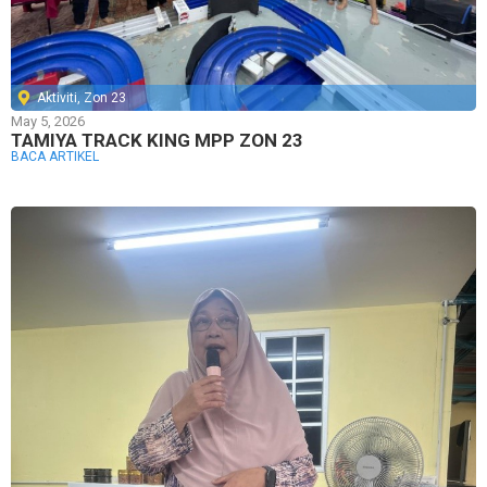
Aktiviti
,
Zon 23
May 5, 2026
TAMIYA TRACK KING MPP ZON 23
BACA ARTIKEL