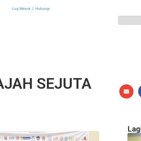
Log Masuk
|
Hubungi
ZON
PERWAKILAN
HEBAHAN
AKTIVITI
GALERI
AJAH SEJUTA
Lag