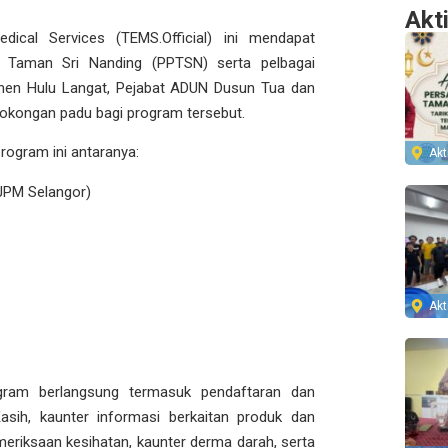
Akt
cal Services (TEMS.Official) ini mendapat
 Taman Sri Nanding (PPTSN) serta pelbagai
imen Hulu Langat, Pejabat ADUN Dusun Tua dan
sokongan padu bagi program tersebut.
ogram ini antaranya:
Akti
JPM Selangor)
Akti
program berlangsung termasuk pendaftaran dan
sih, kaunter informasi berkaitan produk dan
eriksaan kesihatan, kaunter derma darah, serta