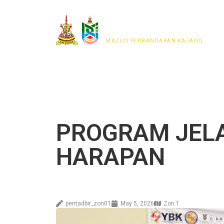
MAJLIS PERWAKILAN
PENDUDUK MPKj
MAJLIS PERBANDARAN KAJANG
PROGRAM JEL
HARAPAN
pentadbir_zon01
May 5, 2026
Zon 1