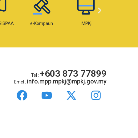
mpaun
iMPKj
e-Lesen
e-OK
+603 873 77899
Tel :
info.mpp.mpkj@mpkj.gov.my
Emel :