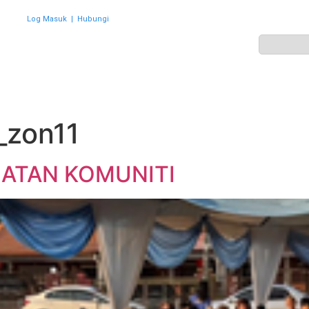
Log Masuk
|
Hubungi
ZON
PERWAKILAN
HEBAHAN
AKTIVITI
GALERI
_zon11
HATAN KOMUNITI