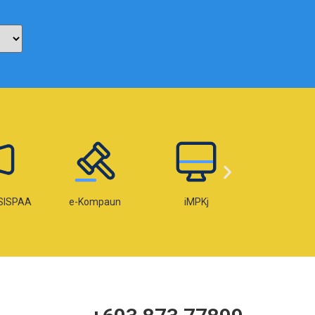
SISPAA
e-Kompaun
iMPKj
e-Lese