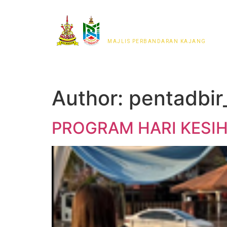
MAJLIS PERWAKILAN
PENDUDUK MPKj
MAJLIS PERBANDARAN KAJANG
Author:
pentadbir
PROGRAM HARI KESI