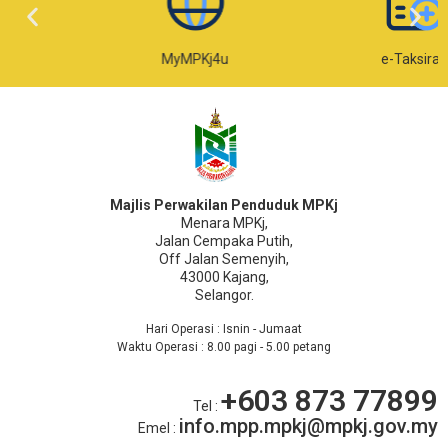
MyMPKj4u
e-Taksiran
Majlis Perwakilan Penduduk MPKj
Menara MPKj,
Jalan Cempaka Putih,
Off Jalan Semenyih,
43000 Kajang,
Selangor.
Hari Operasi : Isnin - Jumaat
Waktu Operasi : 8.00 pagi - 5.00 petang
+603 873 77899
Tel :
info.mpp.mpkj@mpkj.gov.my
Emel :