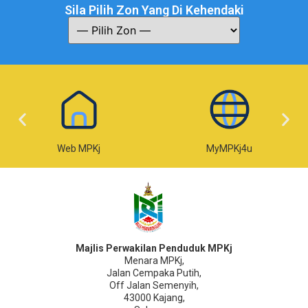
Sila Pilih Zon Yang Di Kehendaki
Web MPKj
MyMPKj4u
Majlis Perwakilan Penduduk MPKj
Menara MPKj,
Jalan Cempaka Putih,
Off Jalan Semenyih,
43000 Kajang,