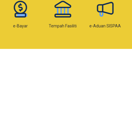
-Bayar
Tempah Fasiliti
e-Aduan SISPAA
e-Ko