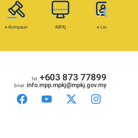
mpaun
iMPKj
e-Lesen
e-OK
+603 873 77899
Tel :
info.mpp.mpkj@mpkj.gov.my
Emel :