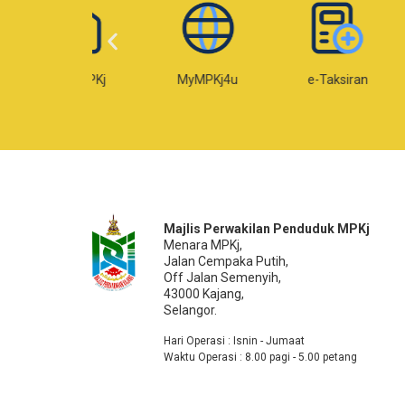
Web MPKj
MyMPKj4u
e-Taksiran
e
Majlis Perwakilan Penduduk MPKj
Menara MPKj,
Jalan Cempaka Putih,
Off Jalan Semenyih,
43000 Kajang,
Selangor.
Hari Operasi : Isnin - Jumaat
Waktu Operasi : 8.00 pagi - 5.00 petang