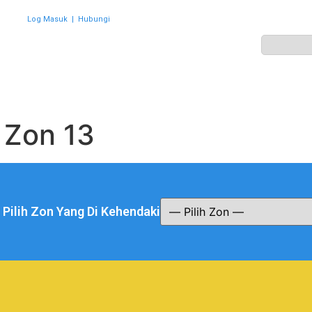
Log Masuk
|
Hubungi
ZON
PERWAKILAN
HEBAHAN
AKTIVITI
GALERI
:
Zon 13
a Pilih Zon Yang Di Kehendaki