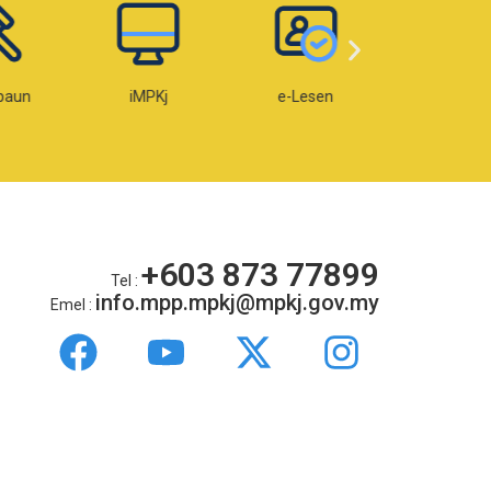
paun
iMPKj
e-Lesen
e-OKU
+603 873 77899
Tel :
info.mpp.mpkj@mpkj.gov.my
Emel :