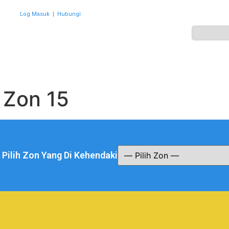
Log Masuk
|
Hubungi
ZON
PERWAKILAN
HEBAHAN
AKTIVITI
GALERI
:
Zon 15
a Pilih Zon Yang Di Kehendaki