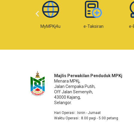
Web MPKj
MyMPKj4u
e-Taksiran
e-
Majlis Perwakilan Penduduk MPKj
Menara MPKj,
Jalan Cempaka Putih,
Off Jalan Semenyih,
43000 Kajang,
Selangor.
Hari Operasi : Isnin - Jumaat
Waktu Operasi : 8.00 pagi - 5.00 petang