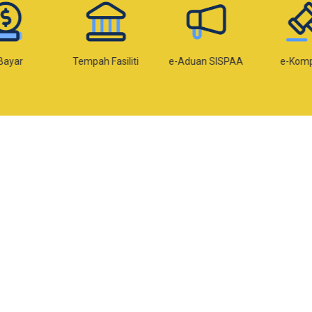
Bayar
Tempah Fasiliti
e-Aduan SISPAA
e-Kom