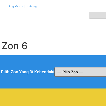
Log Masuk
|
Hubungi
ZON
PERWAKILAN
HEBAHAN
AKTIVITI
GALERI
:
Zon 6
a Pilih Zon Yang Di Kehendaki