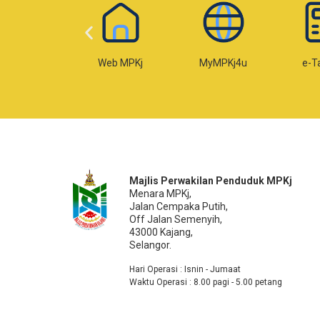
-Temujanji
Web MPKj
MyMPKj4u
e-T
Majlis Perwakilan Penduduk MPKj
Menara MPKj,
Jalan Cempaka Putih,
Off Jalan Semenyih,
43000 Kajang,
Selangor.
Hari Operasi : Isnin - Jumaat
Waktu Operasi : 8.00 pagi - 5.00 petang