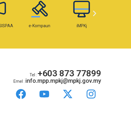
SISPAA
e-Kompaun
iMPKj
e-Lese
+603 873 77899
Tel :
info.mpp.mpkj@mpkj.gov.my
Emel :