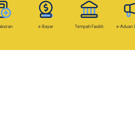
aksiran
e-Bayar
Tempah Fasiliti
e-Aduan 