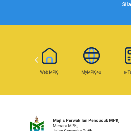
Sil
-Temujanji
Web MPKj
MyMPKj4u
e-T
Majlis Perwakilan Penduduk MPKj
Menara MPKj,