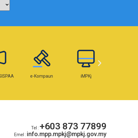
SISPAA
e-Kompaun
iMPKj
e-Lese
+603 873 77899
Tel :
info.mpp.mpkj@mpkj.gov.my
Emel :