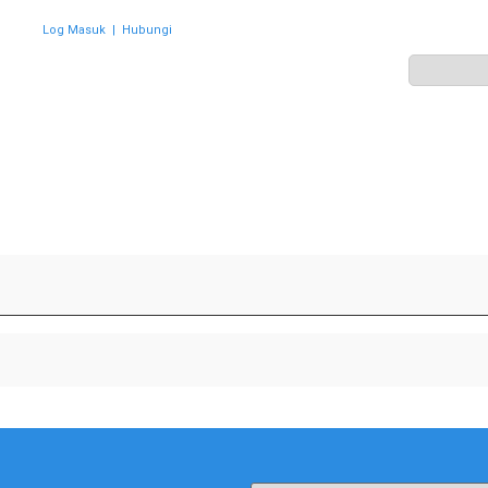
Log Masuk
|
Hubungi
ZON
PERWAKILAN
HEBAHAN
AKTIVITI
GALERI