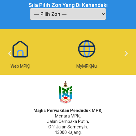
Sila Pilih Zon Yang Di Kehendaki
PKj
MyMPKj4u
e-Taksir
Majlis Perwakilan Penduduk MPKj
Menara MPKj,
Jalan Cempaka Putih,
Off Jalan Semenyih,
43000 Kajang,