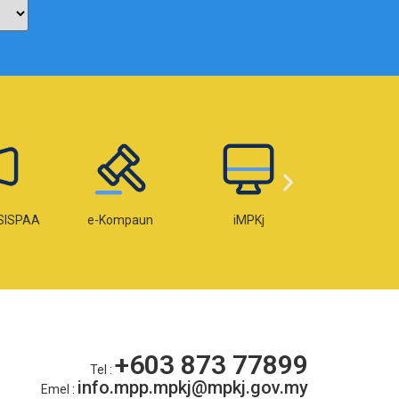
SISPAA
e-Kompaun
iMPKj
e-Lese
+603 873 77899
Tel :
info.mpp.mpkj@mpkj.gov.my
Emel :