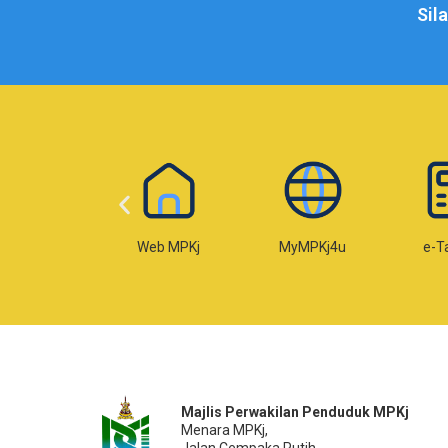
Sil
-Temujanji
Web MPKj
MyMPKj4u
e-T
Majlis Perwakilan Penduduk MPKj
Menara MPKj,