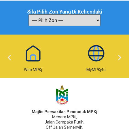
Sila Pilih Zon Yang Di Kehendaki
Web MPKj
MyMPKj4u
Majlis Perwakilan Penduduk MPKj
Menara MPKj,
Jalan Cempaka Putih,
Off Jalan Semenyih,