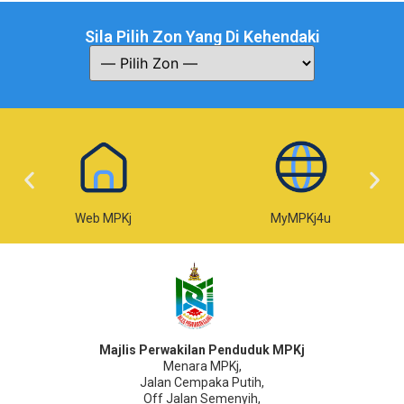
Sila Pilih Zon Yang Di Kehendaki
Web MPKj
MyMPKj4u
Majlis Perwakilan Penduduk MPKj
Menara MPKj,
Jalan Cempaka Putih,
Off Jalan Semenyih,