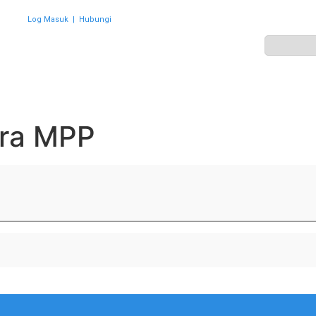
Log Masuk
|
Hubungi
ZON
PERWAKILAN
HEBAHAN
AKTIVITI
GALERI
sra MPP