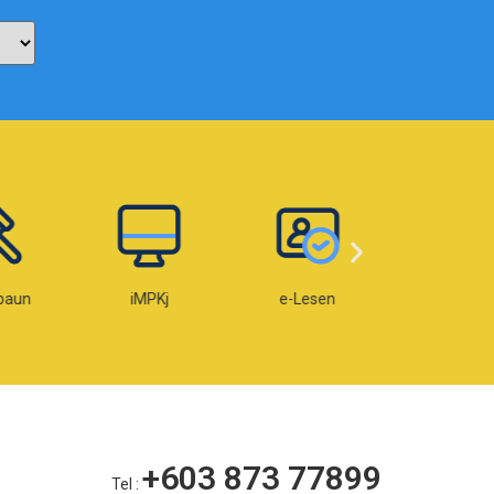
paun
iMPKj
e-Lesen
e-OKU
+603 873 77899
Tel :