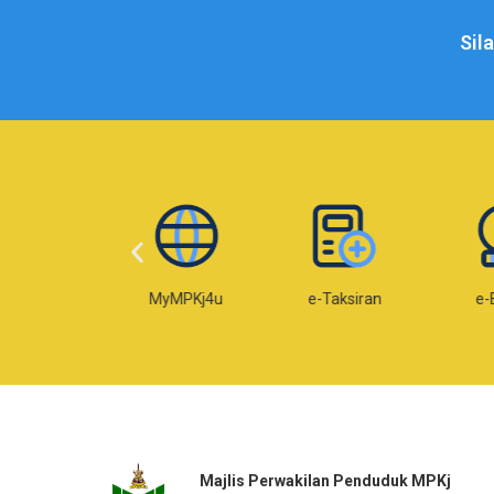
Sil
Web MPKj
MyMPKj4u
e-Taksiran
e-
Majlis Perwakilan Penduduk MPKj