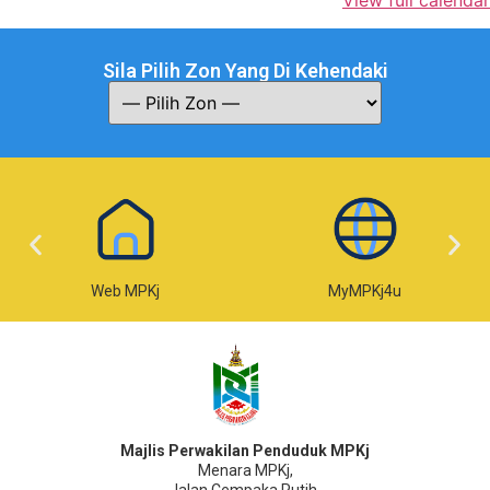
Sila Pilih Zon Yang Di Kehendaki
Web MPKj
MyMPKj4u
Majlis Perwakilan Penduduk MPKj
Menara MPKj,
Jalan Cempaka Putih,