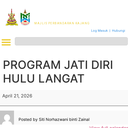
MAJLIS PERWAKILAN
PENDUDUK MPKj
MAJLIS PERBANDARAN KAJANG
Log Masuk
|
Hubungi
PROGRAM JATI DIRI
HULU LANGAT
April 21, 2026
Posted by
Siti Norhazwani binti Zainal
View full calendar