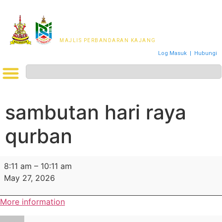
MAJLIS PERWAKILAN
PENDUDUK MPKj
MAJLIS PERBANDARAN KAJANG
Log Masuk
|
Hubungi
sambutan hari raya
qurban
8:11 am
–
10:11 am
May 27, 2026
More information