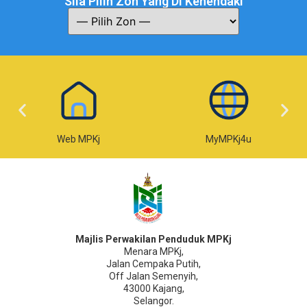
Sila Pilih Zon Yang Di Kehendaki
Web MPKj
MyMPKj4u
Majlis Perwakilan Penduduk MPKj
Menara MPKj,
Jalan Cempaka Putih,
Off Jalan Semenyih,
43000 Kajang,
Selangor.