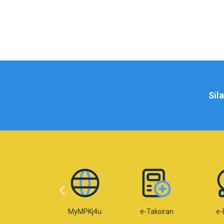
Sil
Web MPKj
MyMPKj4u
e-Taksiran
e-