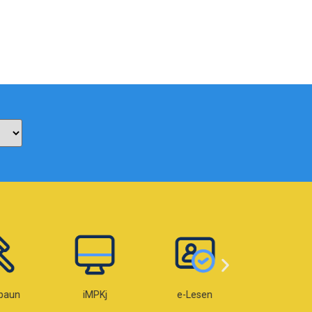
paun
iMPKj
e-Lesen
e-OKU