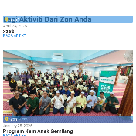
Lagi Aktiviti Dari Zon Anda
Zon 1
April 24, 2026
xzxb
BACA ARTIKEL
Zon 1
January 25, 2025
Program Kem Anak Gemilang
BACA ARTIKEL