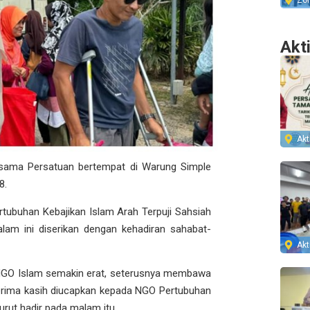
Zo
Akt
Akti
sama Persatuan bertempat di Warung Simple
8.
tubuhan Kebajikan Islam Arah Terpuji Sahsiah
lam ini diserikan dengan kehadiran sahabat-
Akti
NGO Islam semakin erat, seterusnya membawa
terima kasih diucapkan kepada NGO Pertubuhan
urut hadir pada malam itu.