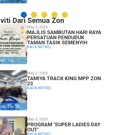
n 18
iviti Dari Semua Zon
May 5, 2026
MAJLIS SAMBUTAN HARI RAYA
PERSATUAN PENDUDUK
TAMAN TASIK SEMENYIH
BACA ARTIKEL
viti
,
Zon 21
May 5, 2026
TAMIYA TRACK KING MPP ZON
23
BACA ARTIKEL
viti
,
Zon 23
May 5, 2026
PROGRAM ‘SUPER LADIES DAY
OUT’
BACA ARTIKEL