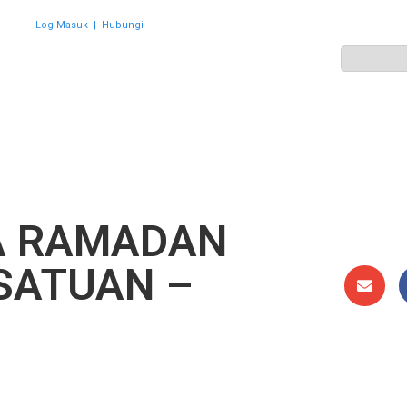
Log Masuk
|
Hubungi
ZON
PERWAKILAN
HEBAHAN
AKTIVITI
GALERI
A RAMADAN
SATUAN –