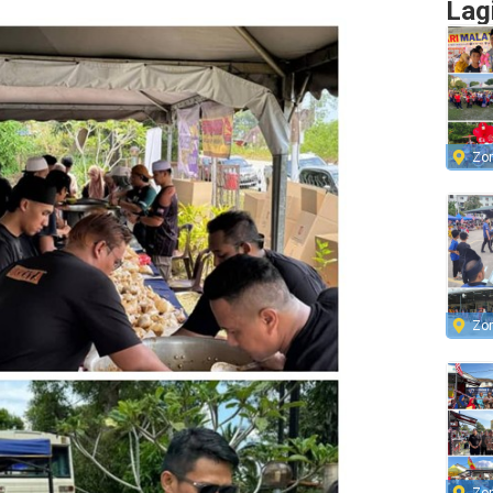
Lag
Zo
Zo