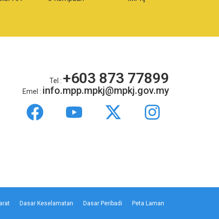
+603 873 77899
Tel :
info.mpp.mpkj@mpkj.gov.my
Emel :
arat
Dasar Keselamatan
Dasar Peribadi
Peta Laman