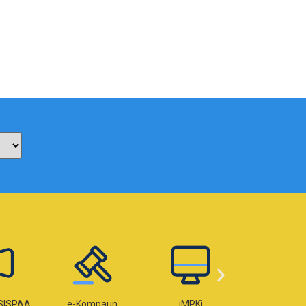
paun
iMPKj
e-Lesen
e-OKU