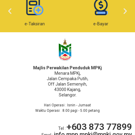
e-Taksiran
e-Bayar
Majlis Perwakilan Penduduk MPKj
Menara MPKj,
Jalan Cempaka Putih,
Off Jalan Semenyih,
43000 Kajang,
Selangor.
Hari Operasi : Isnin - Jumaat
Waktu Operasi : 8.00 pagi - 5.00 petang
+603 873 77899
Tel :
info.mpp.mpkj@mpkj.gov.my
Emel :