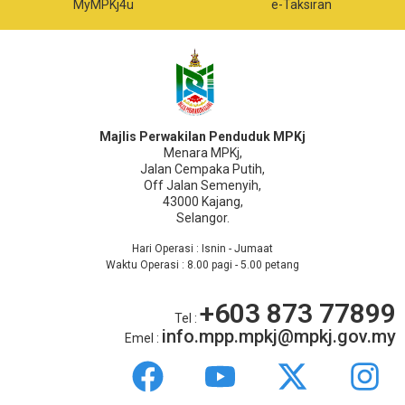
MyMPKj4u
e-Taksiran
Majlis Perwakilan Penduduk MPKj
Menara MPKj,
Jalan Cempaka Putih,
Off Jalan Semenyih,
43000 Kajang,
Selangor.
Hari Operasi : Isnin - Jumaat
Waktu Operasi : 8.00 pagi - 5.00 petang
+603 873 77899
Tel :
info.mpp.mpkj@mpkj.gov.my
Emel :