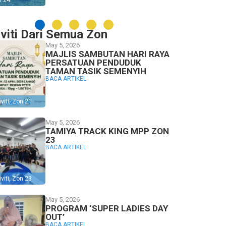
n 24
iviti Dari Semua Zon
May 5, 2026
MAJLIS SAMBUTAN HARI RAYA
PERSATUAN PENDUDUK
TAMAN TASIK SEMENYIH
BACA ARTIKEL
viti
,
Zon 21
May 5, 2026
TAMIYA TRACK KING MPP ZON
23
BACA ARTIKEL
viti
,
Zon 23
May 5, 2026
PROGRAM ‘SUPER LADIES DAY
OUT’
BACA ARTIKEL