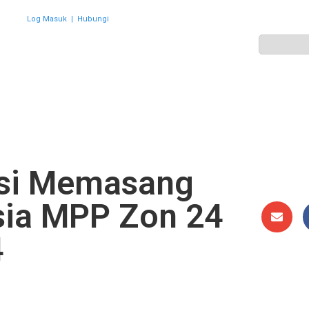
Log Masuk
|
Hubungi
ZON
PERWAKILAN
HEBAHAN
AKTIVITI
GALERI
si Memasang
sia MPP Zon 24
4