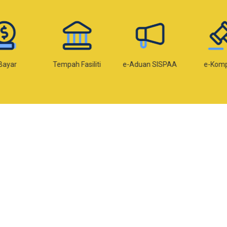
Bayar
Tempah Fasiliti
e-Aduan SISPAA
e-Kom