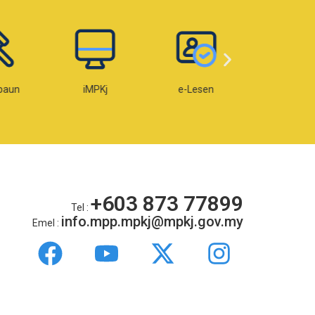
paun
iMPKj
e-Lesen
e-OKU
+603 873 77899
Tel :
info.mpp.mpkj@mpkj.gov.my
Emel :