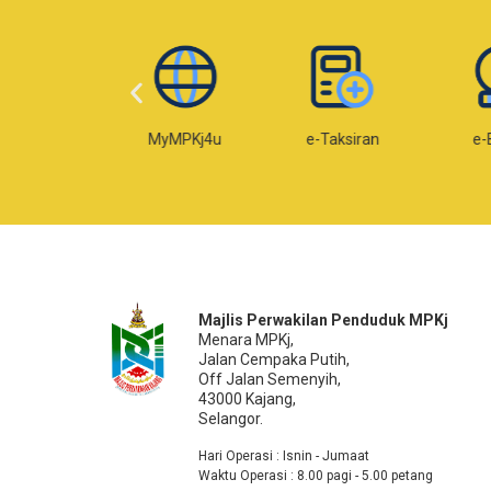
Web MPKj
MyMPKj4u
e-Taksiran
e-
Majlis Perwakilan Penduduk MPKj
Menara MPKj,
Jalan Cempaka Putih,
Off Jalan Semenyih,
43000 Kajang,
Selangor.
Hari Operasi : Isnin - Jumaat
Waktu Operasi : 8.00 pagi - 5.00 petang