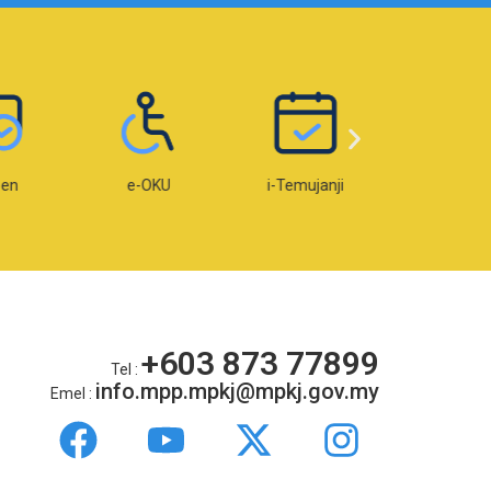
sen
e-OKU
i-Temujanji
Web MPK
+603 873 77899
Tel :
info.mpp.mpkj@mpkj.gov.my
Emel :