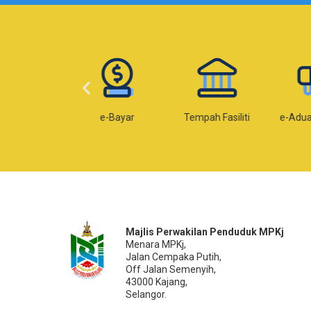
-Taksiran
e-Bayar
Tempah Fasiliti
e-Adu
Majlis Perwakilan Penduduk MPKj
Menara MPKj,
Jalan Cempaka Putih,
Off Jalan Semenyih,
43000 Kajang,
Selangor.