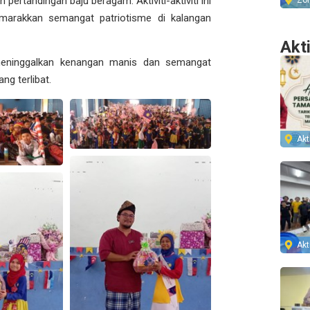
ertandingan baju beragam. Aktiviti-aktiviti ini
Zo
marakkan semangat patriotisme di kalangan
Akt
, meninggalkan kenangan manis dan semangat
g terlibat.
Akti
Akti