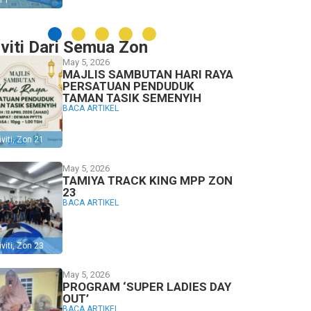
n 1
iviti Dari Semua Zon
May 5, 2026
MAJLIS SAMBUTAN HARI RAYA
PERSATUAN PENDUDUK
TAMAN TASIK SEMENYIH
BACA ARTIKEL
viti
,
Zon 21
May 5, 2026
TAMIYA TRACK KING MPP ZON
23
BACA ARTIKEL
viti
,
Zon 23
May 5, 2026
PROGRAM ‘SUPER LADIES DAY
OUT’
BACA ARTIKEL