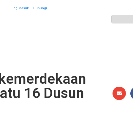
Log Masuk
|
Hubungi
ZON
PERWAKILAN
HEBAHAN
AKTIVITI
GALERI
 kemerdekaan
atu 16 Dusun