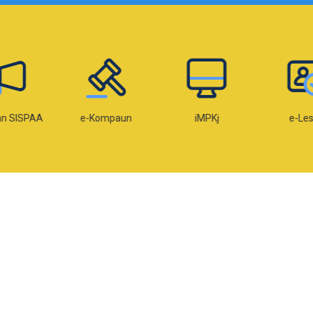
an SISPAA
e-Kompaun
iMPKj
e-Le