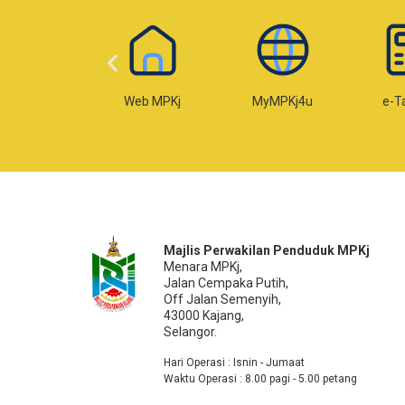
Web MPKj
MyMPKj4u
e-Taksiran
Majlis Perwakilan Penduduk MPKj
Menara MPKj,
Jalan Cempaka Putih,
Off Jalan Semenyih,
43000 Kajang,
Selangor.
Hari Operasi : Isnin - Jumaat
Waktu Operasi : 8.00 pagi - 5.00 petang