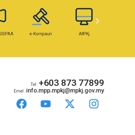
Kompaun
iMPKj
e-Lesen
e-
+603 873 77899
Tel :
info.mpp.mpkj@mpkj.gov.my
Emel :