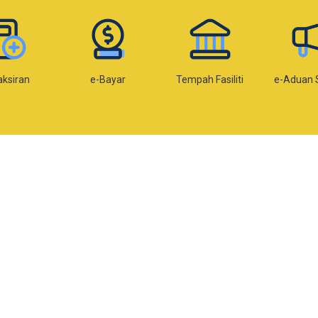
e-Bayar
Tempah Fasiliti
e-Aduan SISPAA
e-