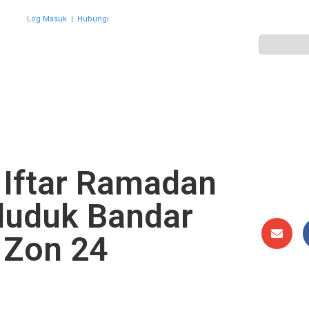
Log Masuk
|
Hubungi
ZON
PERWAKILAN
HEBAHAN
AKTIVITI
GALERI
 Iftar Ramadan
duduk Bandar
 Zon 24