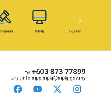
paun
iMPKj
e-Lesen
e-OKU
+603 873 77899
Tel :
info.mpp.mpkj@mpkj.gov.my
Emel :