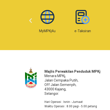
Web MPKj
MyMPKj4u
e-Taksiran
e-
Majlis Perwakilan Penduduk MPKj
Menara MPKj,
Jalan Cempaka Putih,
Off Jalan Semenyih,
43000 Kajang,
Selangor.
Hari Operasi : Isnin - Jumaat
Waktu Operasi : 8.00 pagi - 5.00 petang