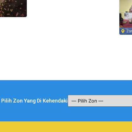
Zo
a Pilih Zon Yang Di Kehendaki