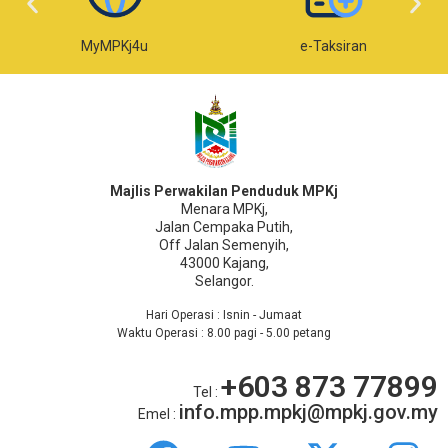
MyMPKj4u
e-Taksiran
Majlis Perwakilan Penduduk MPKj
Menara MPKj,
Jalan Cempaka Putih,
Off Jalan Semenyih,
43000 Kajang,
Selangor.
Hari Operasi : Isnin - Jumaat
Waktu Operasi : 8.00 pagi - 5.00 petang
+603 873 77899
Tel :
info.mpp.mpkj@mpkj.gov.my
Emel :