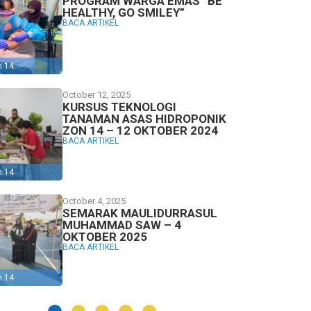
PROGRAM WARGA EMAS “BE
HEALTHY, GO SMILEY”
BACA ARTIKEL
n 14
October 12, 2025
KURSUS TEKNOLOGI
TANAMAN ASAS HIDROPONIK
ZON 14 – 12 OKTOBER 2024
BACA ARTIKEL
n 14
October 4, 2025
SEMARAK MAULIDURRASUL
MUHAMMAD SAW – 4
OKTOBER 2025
BACA ARTIKEL
n 14