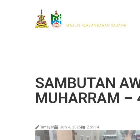
MAJLIS PERWAKILAN
PENDUDUK MPKj
MAJLIS PERBANDARAN KAJANG
SAMBUTAN A
MUHARRAM – 4
amsyar
July 4, 2025
Zon 14