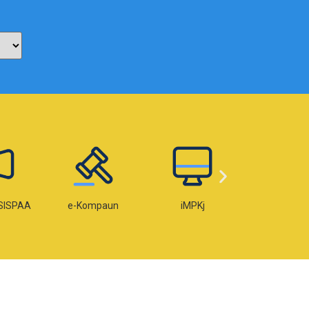
paun
iMPKj
e-Lesen
e-OKU