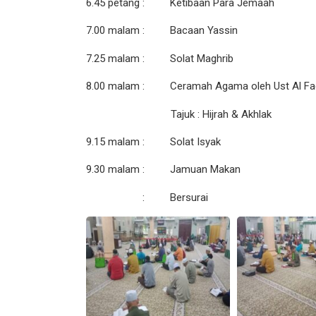
6.45 petang : Ketibaan Para Jemaah
7.00 malam : Bacaan Yassin
7.25 malam : Solat Maghrib
8.00 malam : Ceramah Agama oleh Ust Al Fadh
Tajuk : Hijrah & Akhlak
9.15 malam : Solat Isyak
9.30 malam : Jamuan Makan
: Bersurai