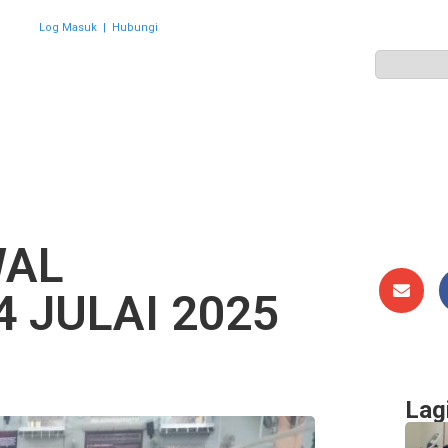
Log Masuk
|
Hubungi
ZON
PERWAKILAN
HEBAHAN
AKTIVITI
GALERI
WAL
 JULAI 2025
Lag