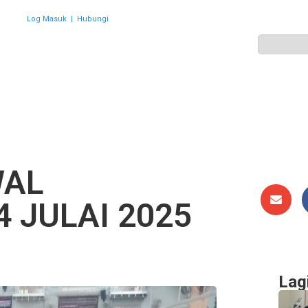
Log Masuk
|
Hubungi
ZON
PERWAKILAN
HEBAHAN
AKTIVITI
GALERI
WAL
 JULAI 2025
Lag