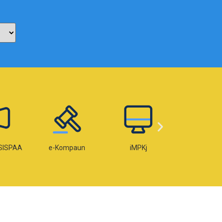
SISPAA
e-Kompaun
iMPKj
e-Lese