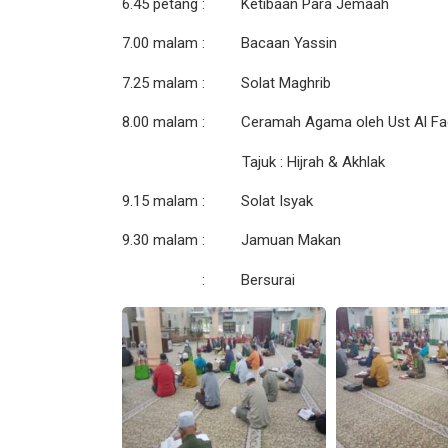
6.45 petang : Ketibaan Para Jemaah
7.00 malam : Bacaan Yassin
7.25 malam : Solat Maghrib
8.00 malam : Ceramah Agama oleh Ust Al Fadh
Tajuk : Hijrah & Akhlak
9.15 malam : Solat Isyak
9.30 malam : Jamuan Makan
: Bersurai