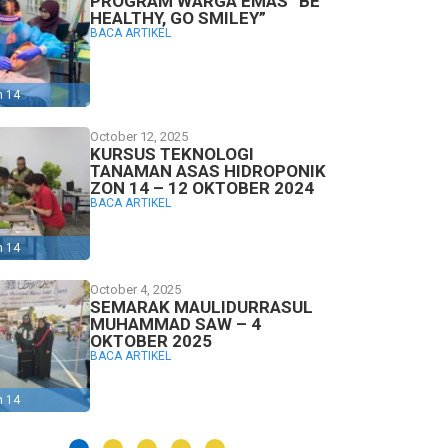
PROGRAM WARGA EMAS “BE
HEALTHY, GO SMILEY”
BACA ARTIKEL
n 14
October 12, 2025
KURSUS TEKNOLOGI
TANAMAN ASAS HIDROPONIK
ZON 14 – 12 OKTOBER 2024
BACA ARTIKEL
n 14
October 4, 2025
SEMARAK MAULIDURRASUL
MUHAMMAD SAW – 4
OKTOBER 2025
BACA ARTIKEL
n 14