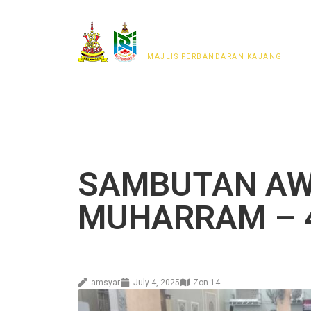
MAJLIS PERWAKILAN
PENDUDUK MPKj
MAJLIS PERBANDARAN KAJANG
SAMBUTAN A
MUHARRAM – 4
amsyar
July 4, 2025
Zon 14